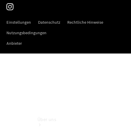
Terminbuchung
Pannen- &
Schadenhilfe
Service für
Reisemobile
Teile &
Zubehör
Rückrufe &
Umrüstungen
Wartungsservice
Über uns