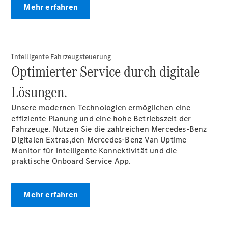
Mehr erfahren
Services
Elektrofahrzeug-
Service
Individuelle
Betreuung
Intelligente Fahrzeugsteuerung
Optimierter Service durch digitale
Lösungen.
Unsere modernen Technologien ermöglichen eine
effiziente Planung und eine hohe Betriebszeit der
Fahrzeuge. Nutzen Sie die zahlreichen Mercedes-Benz
Digitalen
Extras,
den Mercedes-Benz Van Uptime
Übersicht
Monitor für intelligente Konnektivität und die
Customer
praktische Onboard Service
App.
Assistance
Center
24h Service
Mehr erfahren
Roadside
Assistance
Individuelle
Unterstützung