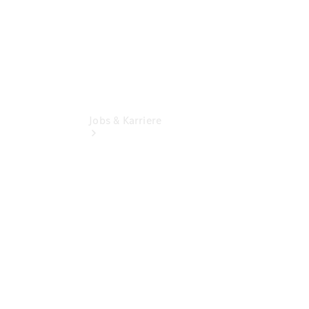
Jobs & Karriere
Übersicht
Ausbildungsangebote
Stellenangebote
Praktikum