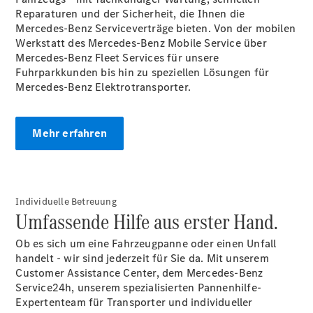
Reparaturen und der Sicherheit, die Ihnen die
Mercedes-Benz Serviceverträge bieten. Von der mobilen
Werkstatt des Mercedes-Benz Mobile
Service
über
Übersicht
Mercedes-Benz Fleet Services für unsere
Finanzdienste
Fuhrparkkunden bis hin zu speziellen Lösungen für
Reifen &
Mercedes-Benz Elektrotransporter.
Kompletträder
Mehr erfahren
Individuelle Betreuung
Umfassende Hilfe aus erster Hand.
Reifen- und
Komplettradschutz
Ob es sich um eine Fahrzeugpanne oder einen Unfall
EU-
handelt - wir sind jederzeit für Sie da. Mit unserem
Reifenlabel
Customer Assistance Center, dem Mercedes-Benz
Transporter-
Service24h, unserem spezialisierten Pannenhilfe-
Service
Expertenteam für Transporter und individueller