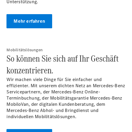
Unterstützung.
Mehr erfahren
Übersicht
Mobilitätslösungen
Unfallreparaturen
So können Sie sich auf Ihr Geschäft
SmallRepair
Rücknahme
konzentrieren.
&
Entsorgung
Wir machen viele Dinge für Sie einfacher und
Wartung
effizienter. Mit unserem dichten Netz an Mercedes-Benz
Reparatur
Servicepartnern, der Mercedes-Benz Online-
Service-
Terminbuchung, der Mobilitätsgarantie Mercedes-Benz
und
MobiloVan, der digitalen Kundenberatung, dem
Garantie-
Mercedes-Benz Abhol- und Bringdienst und
Pakete
individuellen Mobilitätslösungen.
Mobile
Service
Fleet