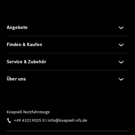
Van Uptime
Monitor
Onboard
Service App
Mercedes-
Benz
Qualität
Übersicht
Original-
Teile
Neufahrzeuggarantie
Online-