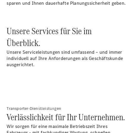
vereinbaren
sparen und Ihnen dauerhafte Planungssicherheit geben.
Servicetermin
vereinbaren
Servicetermin
buchen
Unsere Services für Sie im
Tel: +49
4321 9025
Überblick.
0
Unsere Serviceleistungen sind umfassend – und immer
individuell auf Ihre Anforderungen als Geschäftskunde
ausgerichtet.
Services
Transporter-Dienstleistungen
Verlässlichkeit für Ihr Unternehmen.
Wir sorgen für eine maximale Betriebszeit Ihres
Fahrzeugs - mit fachkundiger Wartung, schnellen