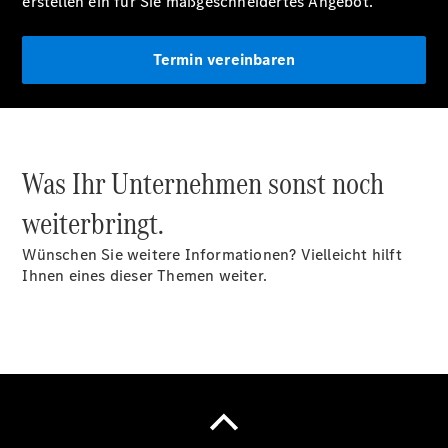
erstellen ein für Sie maßgeschneidertes Angebot.
Mobilitätslösungen
Termin vereinbaren
Übersicht
Was Ihr Unternehmen sonst noch
MobiloVan
Intelligente
weiterbringt.
Fahrzeugsteuerung
Wünschen Sie weitere Informationen? Vielleicht hilft
Ihnen eines dieser Themen weiter.
Übersicht
Digitale
Extras