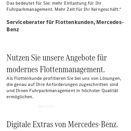
vereinbaren
Das bedeutet für Sie: mehr Entlastung für Ihr
Servicetermin
Fuhrparkmanagement. Mehr Zeit für Ihr Kerngeschäft.“
vereinbaren
Servicetermin
Serviceberater für Flottenkunden, Mercedes-
buchen
Benz
Tel: +49
4321 9025
0
Nutzen Sie unsere Angebote für
modernes Flottenmanagement.
Als Flottenkunde profitieren Sie bei uns von Lösungen,
die genau auf Ihre Anforderungen zugeschnitten sind
und Ihnen Fuhrparkmanagement in höchster Qualität
ermöglichen.
Services
Digitale Extras von Mercedes-Benz.