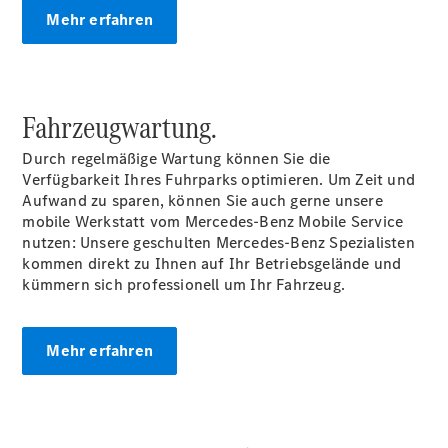
Mehr erfahren
Fahrzeugwartung.
Übersicht
Durch regelmäßige Wartung können Sie die
Unfallreparaturen
Verfügbarkeit Ihres Fuhrparks optimieren. Um Zeit und
SmallRepair
Aufwand zu sparen, können Sie auch gerne unsere
Rücknahme
mobile Werkstatt vom Mercedes-Benz Mobile Service
&
nutzen: Unsere geschulten Mercedes-Benz Spezialisten
Entsorgung
kommen direkt zu Ihnen auf Ihr
Betriebsgelände
und
Wartung
kümmern sich professionell um Ihr Fahrzeug.
Reparatur
Service-
und
Mehr erfahren
Garantie-
Pakete
Mobile
Service
Fleet