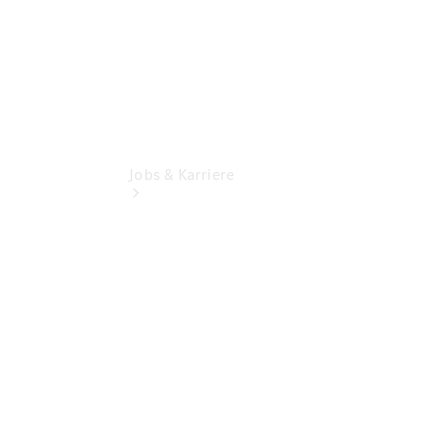
Jobs & Karriere
Übersicht
Ausbildungsangebote
Stellenangebote
Praktikum