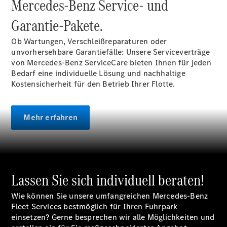
Mercedes-Benz Service- und
Services
Elektrofahrzeug-
Garantie-Pakete.
Service
Individuelle
Ob Wartungen, Verschleißreparaturen oder
Betreuung
unvorhersehbare Garantiefälle: Unsere Serviceverträge
von Mercedes-Benz ServiceCare bieten Ihnen für jeden
Bedarf eine individuelle Lösung und nachhaltige
Kostensicherheit für den Betrieb Ihrer Flotte.
Mehr erfahren
Übersicht
Customer
Assistance
Center
Lassen Sie sich individuell beraten!
24h Service
Roadside
Wie können Sie unsere umfangreichen Mercedes-Benz
Assistance
Fleet Services bestmöglich für Ihren Fuhrpark
Individuelle
einsetzen? Gerne besprechen wir alle Möglichkeiten und
Unterstützung