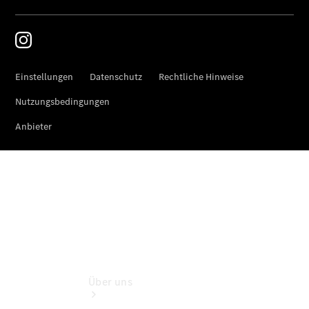
Terminbuchung
Pannen- &
Schadenhilfe
Service für
Reisemobile
Teile &
Zubehör
Rückrufe &
Umrüstungen
Wartungsservice
Über uns