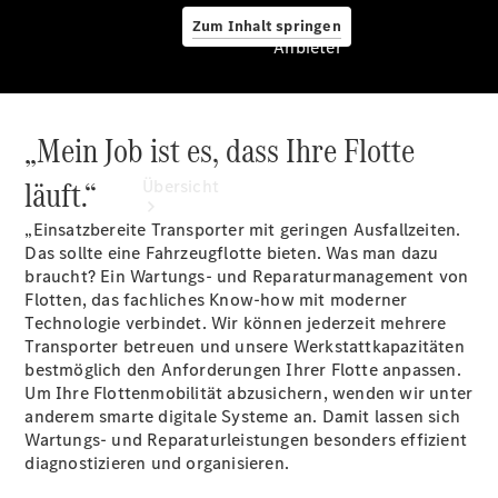
Zum Inhalt springen
Anbieter
„Mein Job ist es, dass Ihre Flotte
Anbieter
läuft.“
Übersicht
„Einsatzbereite Transporter mit geringen Ausfallzeiten.
Das sollte eine Fahrzeugflotte bieten. Was man dazu
braucht? Ein Wartungs- und Reparaturmanagement von
Flotten, das fachliches Know-how mit moderner
Technologie verbindet. Wir können jederzeit mehrere
Transporter betreuen und unsere Werkstattkapazitäten
Startseite
bestmöglich den Anforderungen Ihrer Flotte anpassen.
Ansprechpartner
Um Ihre Flottenmobilität abzusichern, wenden wir unter
finden
anderem smarte digitale Systeme an. Damit lassen sich
Probefahrt
Wartungs- und Reparaturleistungen besonders effizient
vereinbaren
diagnostizieren und organisieren.
Beratung