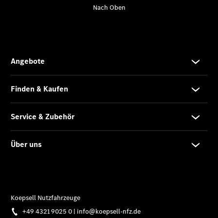
Van Uptime
Monitor
Onboard
Service App
Mercedes-
Benz
Qualität
Übersicht
Original-
Teile
Neufahrzeuggarantie
Online-