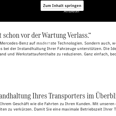
Zum Inhalt springen
Anbieter
 schon vor der Wartung Verlass.“
Anbieter
Mercedes-Benz auf modernste Technologien. Sondern auch, we
Übersicht
uns bei der Instandhaltung Ihrer Fahrzeuge unterstützen. Die Id
nd und Werkstattaufenthalte zu reduzieren. Ganz einfach, beq
Startseite
Ansprechpartner
tandhaltung Ihres Transporters im Überbl
finden
Probefahrt
Ihrem Geschäft wie die Fahrten zu Ihren Kunden. Mit unseren 
vereinbaren
en zu verkürzen. Damit Sie eine maximale Betriebszeit Ihrer T
Beratung