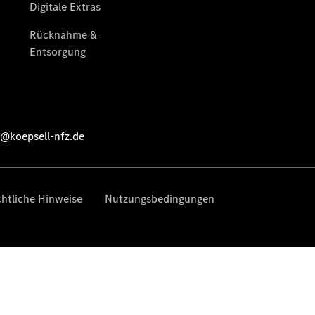
Services
Elektrofahrzeug-
Service
Individuelle
Betreuung
Übersicht
Customer
Assistance
Center
24h Service
Roadside
Assistance
Individuelle
Unterstützung