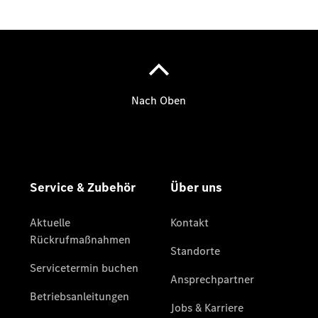
Übersicht
Unfallreparaturen
SmallRepair
Rücknahme
&
Entsorgung
Wartung
Reparatur
Service-
und
Garantie-
Pakete
Mobile
Service
Fleet