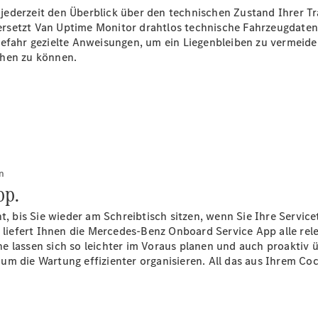
ederzeit den Überblick über den technischen Zustand Ihrer Tra
rsetzt Van Uptime Monitor drahtlos technische Fahrzeugdaten
gefahr gezielte Anweisungen, um ein Liegenbleiben zu vermeide
Übersicht
öhen zu können.
Finanzdienste
Reifen &
Kompletträder
n
pp.
ht, bis Sie wieder am Schreibtisch sitzen, wenn Sie Ihre Servic
Reifen- und
iefert Ihnen die Mercedes-Benz Onboard Service App alle rele
Komplettradschutz
e lassen sich so leichter im Voraus planen und auch proaktiv
EU-
um die Wartung effizienter organisieren. All das aus Ihrem Co
Reifenlabel
Transporter-
Service