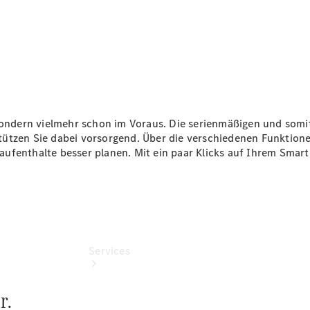
vereinbaren
Servicetermin
vereinbaren
Servicetermin
buchen
Tel: +49
4321 9025
0
 sondern vielmehr schon im Voraus. Die serienmäßigen und som
tützen Sie dabei vorsorgend. Über die verschiedenen Funktio
aufenthalte besser planen. Mit ein paar Klicks auf Ihrem Sma
Services
r.