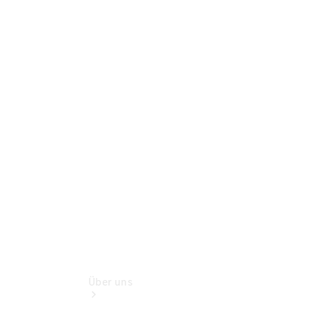
Terminbuchung
Pannen- &
Schadenhilfe
Service für
Reisemobile
Teile &
Zubehör
Rückrufe &
Umrüstungen
Wartungsservice
Über uns