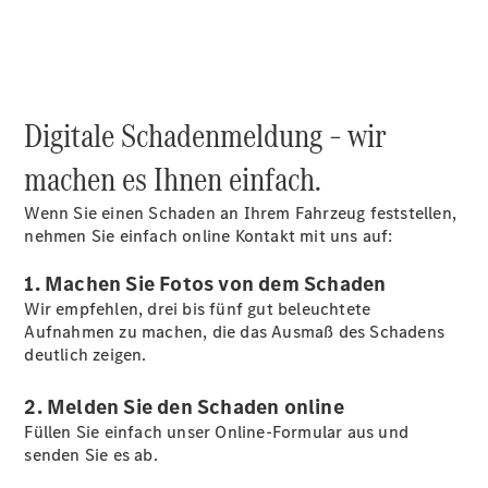
Übersicht
Finanzdienste
Digitale Schadenmeldung – wir
Reifen &
Kompletträder
machen es Ihnen einfach.
Wenn Sie einen Schaden an Ihrem Fahrzeug feststellen,
nehmen Sie einfach online Kontakt mit uns auf:
1. Machen Sie Fotos von dem Schaden
Wir empfehlen, drei bis fünf gut beleuchtete
Aufnahmen zu machen, die das Ausmaß des Schadens
Reifen- und
deutlich zeigen.
Komplettradschutz
EU-
2. Melden Sie den Schaden online
Reifenlabel
Füllen Sie einfach unser Online-Formular aus und
Transporter-
senden Sie es ab.
Service