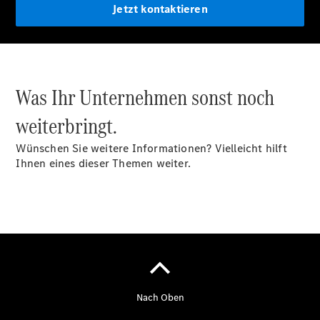
Jetzt kontaktieren
Services
Elektrofahrzeug-
Service
Individuelle
Betreuung
Was Ihr Unternehmen sonst noch
weiterbringt.
Wünschen Sie weitere Informationen? Vielleicht hilft
Ihnen eines dieser Themen weiter.
Übersicht
Customer
Assistance
Center
24h Service
Roadside
Assistance
Individuelle
Unterstützung