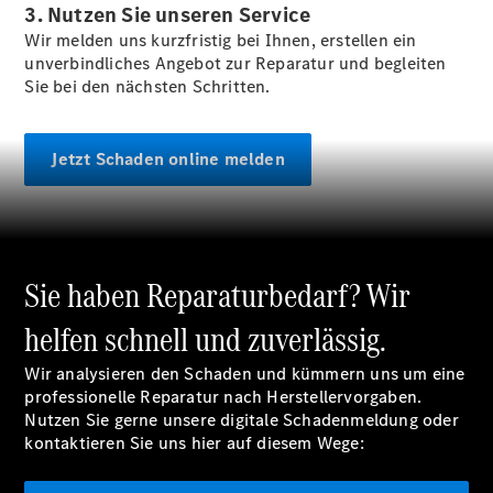
3. Nutzen Sie unseren Service
Wir melden uns kurzfristig bei Ihnen, erstellen ein
unverbindliches Angebot zur Reparatur und begleiten
Sie bei den nächsten Schritten.
Jetzt Schaden online melden
Übersicht
Unfallreparaturen
SmallRepair
Rücknahme
&
Entsorgung
Sie haben Reparaturbedarf? Wir
Wartung
Reparatur
helfen schnell und zuverlässig.
Service-
und
Wir analysieren den Schaden und kümmern uns um eine
Garantie-
professionelle Reparatur nach Herstellervorgaben.
Pakete
Nutzen Sie gerne unsere digitale Schadenmeldung oder
Mobile
kontaktieren Sie uns hier auf diesem Wege:
Service
Fleet