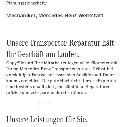
vereinbaren
Planungssicherheit.“
Servicetermin
vereinbaren
Mechaniker, Mercedes-Benz Werkstatt
Servicetermin
buchen
Tel: +49
4321 9025
Unsere Transporter-Reparatur hält
0
Ihr Geschäft am Laufen.
Copy:Sie und Ihre Mitarbeiter legen viele Kilometer mit
Ihrem Mercedes-Benz Transporter zurück. Selbst bei
vorsichtiger Fahrweise lassen sich Schäden auf Dauer
kaum vermeiden. Die gute Nachricht: Unsere Experten
sind bestens qualifiziert, um sämtliche Reparaturen
präzise und zeitsparend durchzuführen.
Services
Unsere Leistungen für Sie.