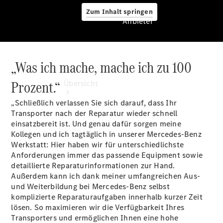
Zum Inhalt springen
Anbieter
„Was ich mache, mache ich zu 100
Anbieter
Prozent.“
Übersicht
„Schließlich verlassen Sie sich darauf, dass Ihr
Transporter nach der Reparatur wieder schnell
einsatzbereit ist. Und genau dafür sorgen meine
Kollegen und ich tagtäglich in unserer Mercedes-Benz
Werkstatt: Hier haben wir für unterschiedlichste
Anforderungen immer das passende Equipment sowie
Startseite
detaillierte Reparaturinformationen zur Hand.
Ansprechpartner
Außerdem kann ich dank meiner umfangreichen Aus-
finden
und Weiterbildung bei Mercedes-Benz selbst
Probefahrt
komplizierte Reparaturaufgaben innerhalb kurzer Zeit
vereinbaren
lösen. So maximieren wir die Verfügbarkeit Ihres
Beratung
Transporters und ermöglichen Ihnen eine hohe