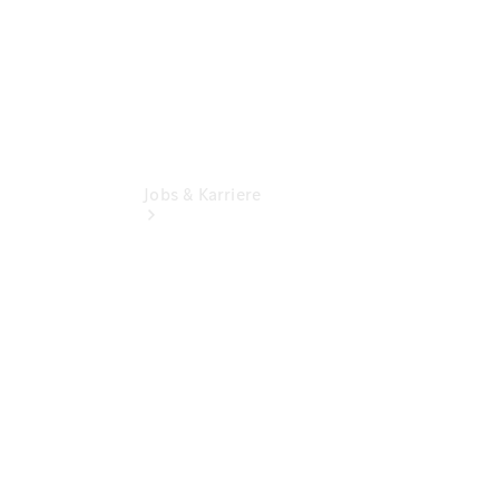
Jobs & Karriere
Übersicht
Ausbildungsangebote
Stellenangebote
Praktikum