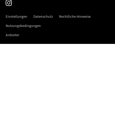
Van Uptime
Monitor
Onboard
Service App
Mercedes-
Benz
Qualität
Übersicht
Original-
Teile
Neufahrzeuggarantie
Online-