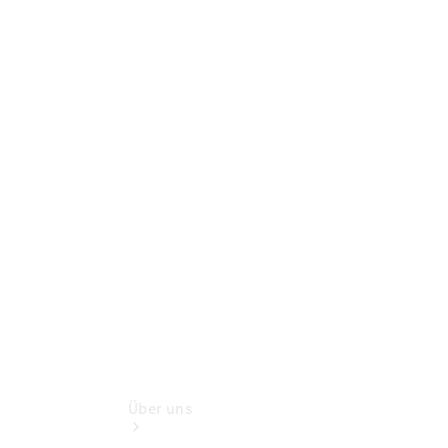
Terminbuchung
Pannen- &
Schadenhilfe
Service für
Reisemobile
Teile &
Zubehör
Rückrufe &
Umrüstungen
Wartungsservice
Über uns