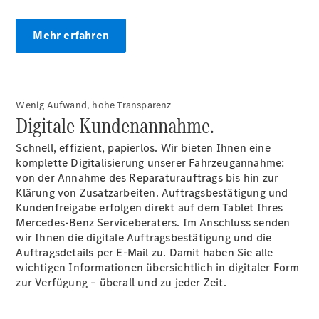
Mehr erfahren
Wenig Aufwand, hohe Transparenz
Übersicht
Digitale Kundenannahme.
Unfallreparaturen
SmallRepair
Schnell, effizient, papierlos. Wir bieten Ihnen eine
Rücknahme
komplette Digitalisierung unserer Fahrzeugannahme:
&
von der Annahme des Reparaturauftrags bis hin zur
Entsorgung
Klärung von Zusatzarbeiten. Auftragsbestätigung und
Wartung
Kundenfreigabe erfolgen direkt auf dem Tablet Ihres
Reparatur
Mercedes-Benz Serviceberaters. Im Anschluss senden
Service-
wir Ihnen die digitale Auftragsbestätigung und die
und
Auftragsdetails per E-Mail zu. Damit haben Sie alle
Garantie-
wichtigen Informationen übersichtlich in digitaler Form
Pakete
zur Verfügung – überall und zu jeder Zeit.
Mobile
Service
Fleet