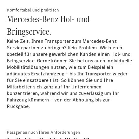
Services
Komfortabel und praktisch
Elektrofahrzeug-
Mercedes-Benz Hol- und
Service
Individuelle
Bringservice.
Betreuung
Keine Zeit, Ihren Transporter zum Mercedes-Benz
Servicepartner zu bringen? Kein Problem. Wir bieten
speziell für unsere gewerblichen Kunden einen Hol- und
Bringservice. Gerne können Sie bei uns auch individuelle
Mobilitätslösungen nutzen, wie zum Beispiel ein
adäquates Ersatzfahrzeug – bis Ihr Transporter wieder
für Sie einsatzbereit ist. So können Sie und Ihre
Übersicht
Mitarbeiter sich ganz auf Ihr Unternehmen
Customer
konzentrieren, während wir uns zuverlässig um Ihr
Assistance
Fahrzeug kümmern – von der Abholung bis zur
Center
Rückgabe.
24h Service
Roadside
Assistance
Individuelle
Passgenau nach Ihren Anforderungen
Unterstützung