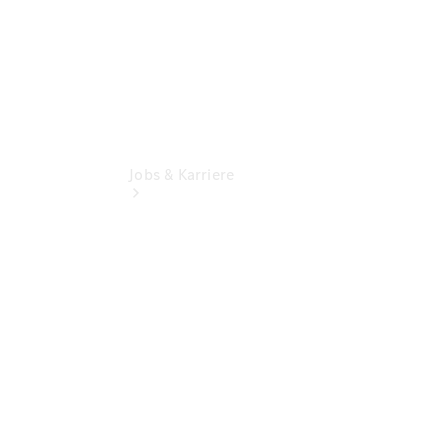
Jobs & Karriere
Übersicht
Ausbildungsangebote
Stellenangebote
Praktikum