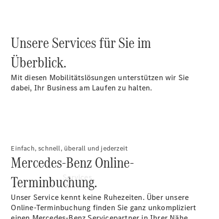
vereinbaren
Servicetermin
vereinbaren
Servicetermin
Unsere Services für Sie im
buchen
Tel: +49
Überblick.
4321 9025
0
Mit diesen Mobilitätslösungen unterstützen wir Sie
dabei, Ihr Business am Laufen zu halten.
Einfach, schnell, überall und jederzeit
Mercedes-Benz Online-
Terminbuchung.
Services
Unser Service kennt keine Ruhezeiten. Über unsere
Online-Terminbuchung finden Sie ganz unkompliziert
einen Mercedes-Benz Servicepartner in Ihrer Nähe.