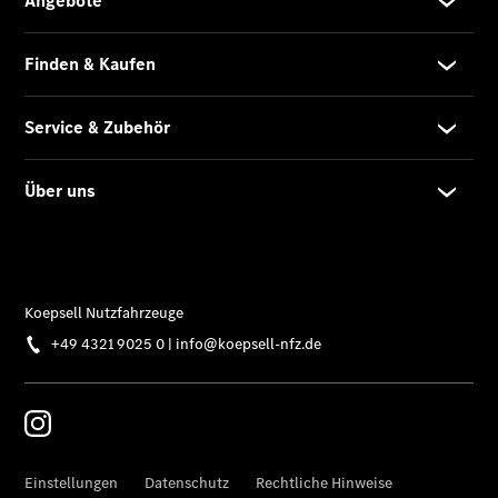
Van Uptime
Monitor
Onboard
Service App
Mercedes-
Benz
Qualität
Übersicht
Original-
Teile
Neufahrzeuggarantie
Online-